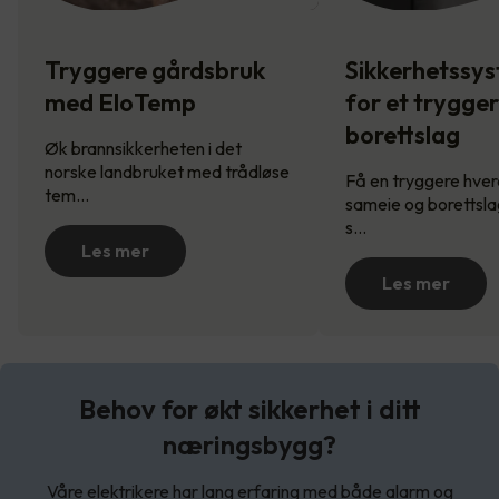
Tryggere gårdsbruk
Sikkerhetssy
med EloTemp
for et trygge
borettslag
Øk brannsikkerheten i det
norske landbruket med trådløse
Få en tryggere hverd
tem…
sameie og borettsla
s…
Les mer
Les mer
Behov for økt sikkerhet i ditt
næringsbygg?
Våre elektrikere har lang erfaring med både alarm og