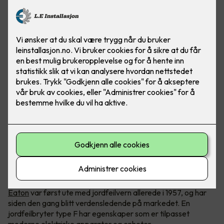
En jordfeilbryter type F trenger du til apparater som har
høyere effekt eller frekvensdrevne enheter.
Eaton
var først ute med jordfeilvern allerede i 1957, og har
siden den gang blitt verdensledende på markedet. En
jordfeilbryter type F har egenskaper som er tilpasset
moderne elektriske apparater og enheter.